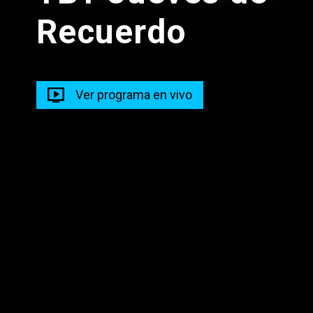
Recuerdo
Prog Musical Madrugada
05:00 - 11:00
Madrugadas Caliente
Ver programa en vivo
05:00 - 12:00
Descarga nuestra app en tus dispositivos para seguir
disfrutando de la mejor programación y los mejores
contenidos.