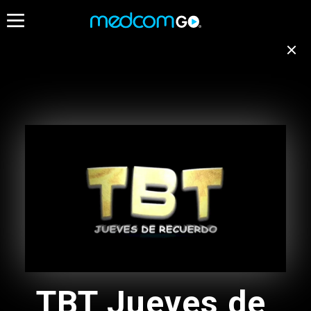
06:00
06:30
07:00
Destacados
Emisión no disponible
para tu ubicación
Programación de Madrugada
EN VIVO
Cambiar de canal
05:00 - 10:00
Programación de Madrugada
05:00 - 10:00
Radios
Programacion Musical L-D
TBT Jueves de
05:00 - 13:00