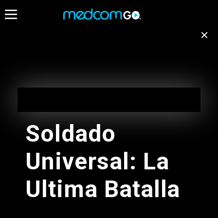
08:30
09:00
09:30
Destacados
Emisión no disponible
para tu ubicación
Programación de Madrugada
EN VIVO
Cambiar de canal
05:00 - 10:00
Soldado
Programación de Madrugada
Universal: La
05:00 - 10:00
Radios
Ultima Batalla
Programacion Musical L-D
05:00 - 11:00