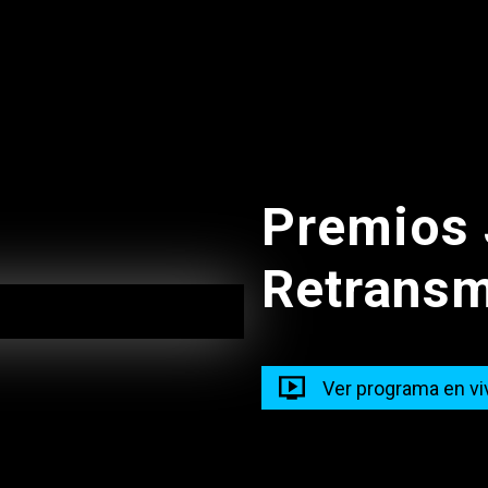
09:30
Premios 
Retransm
Ver programa en vi