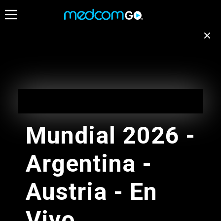
06:30
07:00
07:30
Destacados
Emisión no disponible
para tu ubicación
Programación de Madrugada
EN VIVO
Cambiar de canal
05:00 - 10:00
Mundial 2026 -
Programación de Madrugada
Argentina -
05:00 - 10:00
Radios
Austria - En
Programacion Musical L-D
Vivo
05:00 - 13:00