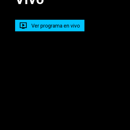
Prog Musical Madrugada
05:00 - 11:00
Ver programa en vivo
Madrugadas Caliente
05:00 - 12:00
Descarga nuestra app en tus dispositivos para seguir
disfrutando de la mejor programación y los mejores
contenidos.