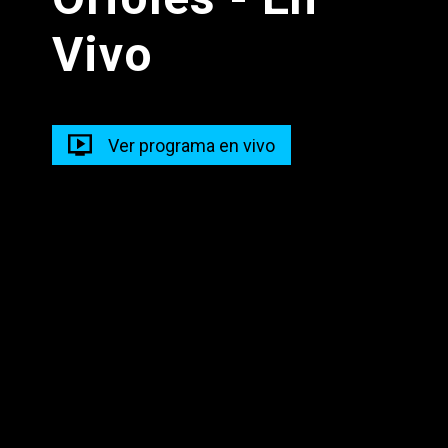
Progr Musical Fds1
Vivo
11:00 - 12:30
Ver programa en vivo
Descarga nuestra app en tus dispositivos para seguir
disfrutando de la mejor programación y los mejores
contenidos.