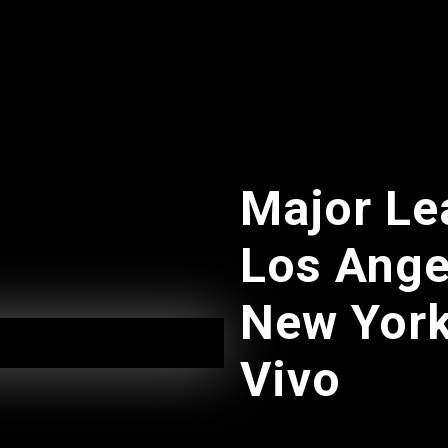
14:00
Major Le
oops 2 La Aventura Contunua
Los Ange
N VIVO
:30 - 15:00
New York
Vivo