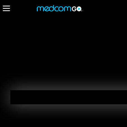
13:00
13:30
Destacados
Como Dice El Dicho
O
E
13
12:30 - 13:30
Infraganti
Infraganti
12:30 - 13:20
13:20 - 14:10
Radios