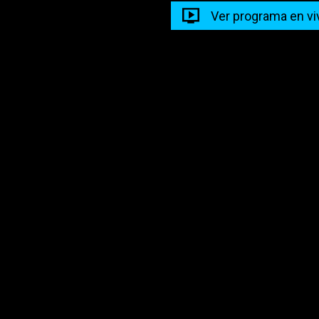
Ver programa en vi
Con Ciencia T
14:00 - 15:00
Programacion
14:00 - 15:00
vos para seguir disfrutando de la mejor 