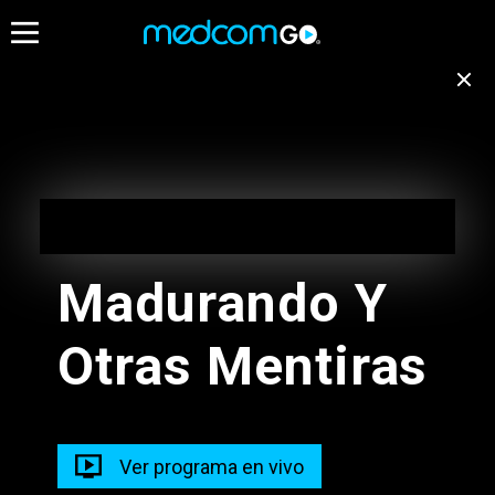
20:00
20:30
Destacados
Emisión no disponible
para tu ubicación
Yo Soy Betty La Fea
EN VIVO
Cambiar de canal
20:00 - 21:00
19:10 - 20:00
Madurando Y
Golpe Fulminante
Otras Mentiras
19:30 - 21:20
Radios
Cuentamelo
Ver programa en vivo
19:00 - 20:00
20:00 - 23:00