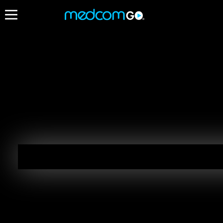
07:00
Destacados
Programación de Madrugada
EN VIVO
05:00 - 10:00
Programación de Madrugada
05:00 - 10:00
Radios