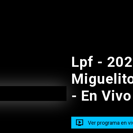
07:30
Lpf - 20
Miguelito
- En Vivo
Ver programa en vi