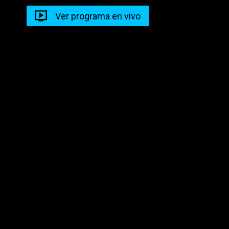
Ver programa en vivo
Conquistas Y Derrotas
Noticiero Vespertino
21:00 - 22:00
22:00 - 00:00
Show Party
21:00 - 00:00
Descarga nuestra app en tus dispositivos para seguir
disfrutando de la mejor programación y los mejores
contenidos.