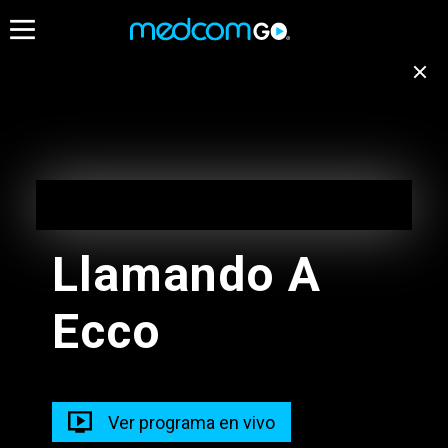
06:00
06:30
Destacados
Emisión no disponible
para tu ubicación
Programación de Madrugada
EN VIVO
Cambiar de canal
05:00 - 10:00
Llamando A
Programación de Madrugada
Ecco
05:00 - 10:00
Radios
Programacion Musical L-D
Ver programa en vivo
05:00 - 11:00