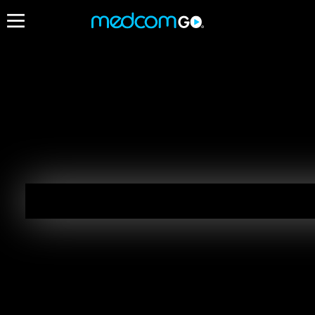
07:45
Destacados
Programación de Madrugada
EN VIVO
05:00 - 10:00
Programación de Madrugada
05:00 - 10:00
Radios