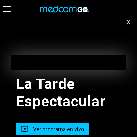
21:30
22:00
22:3
Destacados
Emisión no disponible
para tu ubicación
Calle 7
EN VIVO
Cambiar de canal
20:30 - 23:30
La Tarde
El Guardespalda
Espectacular
21:20 - 23:00
Radios
Cuentamelo
Ver programa en vivo
20:00 - 23:00