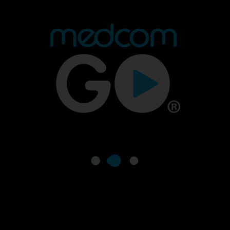
Prog Musical Madrugada
05:00 - 11:00
Madrugadas Caliente
05:00 - 11:00
Descarga nuestra app en tus dispositivos para seguir
disfrutando de la mejor programación y los mejores
contenidos.