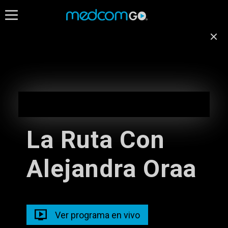
08:30
09:00
Destacados
Emisión no disponible
para tu ubicación
Programación de Madrugada
EN VIVO
Cambiar de canal
05:00 - 10:00
La Ruta Con
Programación de Madrugada
Alejandra Oraa
05:00 - 10:00
Radios
Programacion Musical L-D
Ver programa en vivo
05:00 - 11:00