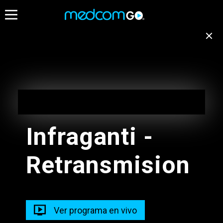
05:30
06:00
Destacados
Emisión no disponible
para tu ubicación
Programación de Madrugada
EN VIVO
Cambiar de canal
05:00 - 10:00
Infraganti -
Programación de Madrugada
Retransmision
05:00 - 10:00
Radios
Programacion Musical L-D
Ver programa en vivo
05:00 - 13:00