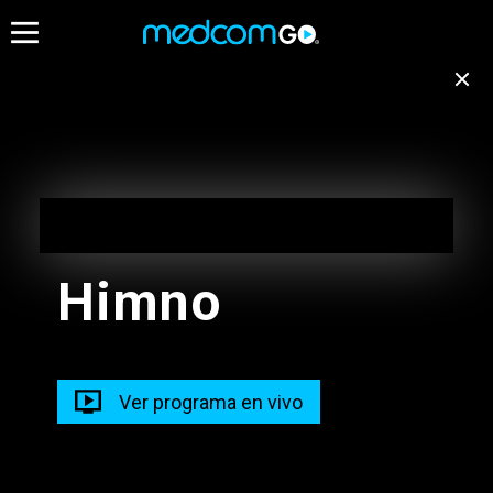
06:00
06:30
07:00
Destacados
Emisión no disponible
para tu ubicación
Programación de Madrugada
EN VIVO
Cambiar de canal
05:00 - 10:00
Himno
Programación de Madrugada
05:00 - 10:00
Radios
Ver programa en vivo
Programacion Musical L-D
05:00 - 11:00