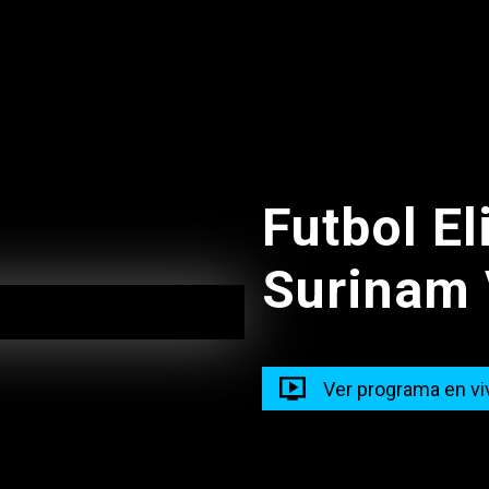
0
14:00
Futbol El
Surinam 
Ver programa en vi
Gordo Y La 