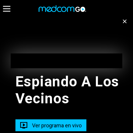
07:00
07:30
08:00
Destacados
Emisión no disponible
para tu ubicación
Programación de Madrugada
EN VIVO
Cambiar de canal
05:00 - 10:00
Espiando A Los
Programación de Madrugada
Vecinos
05:00 - 10:00
Radios
Programacion Musical L-D
Ver programa en vivo
05:00 - 13:00