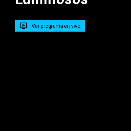
Prog Musical Madrugada
05:00 - 09:00
Ver programa en vivo
Madrugadas Caliente
05:00 - 10:00
Descarga nuestra app en tus dispositivos para seguir
disfrutando de la mejor programación y los mejores
contenidos.