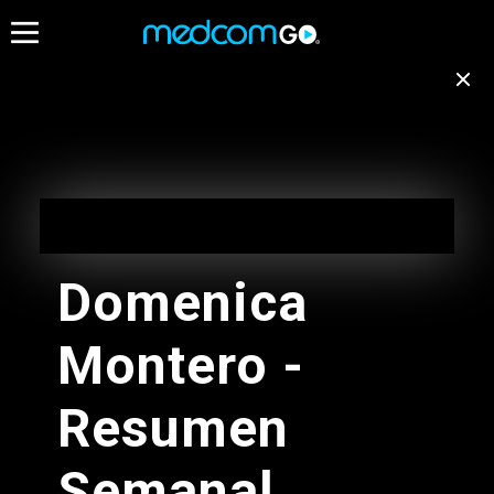
06:30
07:00
07:30
Destacados
Emisión no disponible
para tu ubicación
Programación de Madrugada
EN VIVO
Cambiar de canal
05:00 - 10:00
Domenica
Programación de Madrugada
Montero -
05:00 - 10:00
Radios
Resumen
Programacion Musical L-D
Semanal
05:00 - 11:00