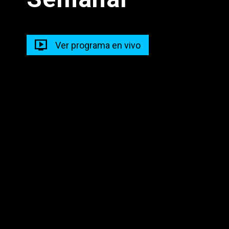
Prog Musical Madrugada
05:00 - 09:00
Ver programa en vivo
Madrugadas Caliente
05:00 - 10:00
Descarga nuestra app en tus dispositivos para seguir
disfrutando de la mejor programación y los mejores
contenidos.