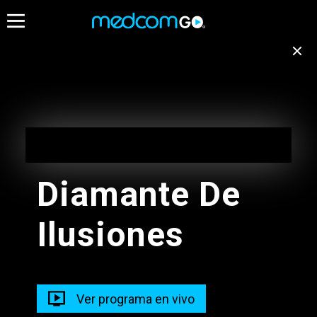
17:00
17:30
Destacados
Emisión no disponible
para tu ubicación
Cambiar de canal
16:30 - 17:00
Diamante De
Tiempo Extra - En Vivo
Ilusiones
16:00 - 17:00
17:00 - 18:00
Radios
Programacion Musical Nuevo
Ver programa en vivo
15:00 - 18:00