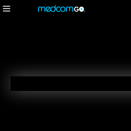
17:50
Destacados
Tiempo Extra - En Vivo
Pr
17:00 - 18:00
18:
Radios