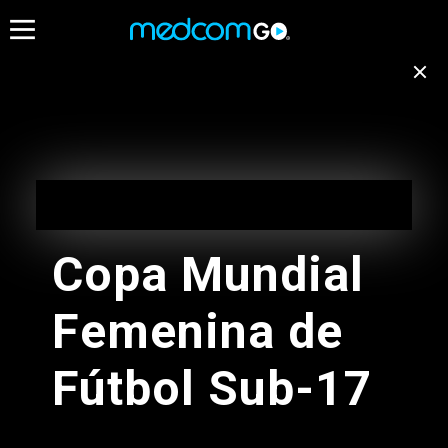
07:30
08:00
08:30
Destacados
Emisión no disponible
para tu ubicación
Programación de Madrugada
EN VIVO
Cambiar de canal
05:00 - 10:00
Copa Mundial
Programación de Madrugada
Femenina de
05:00 - 10:00
Radios
Fútbol Sub-17
Programacion Musical L-D
05:00 - 11:00