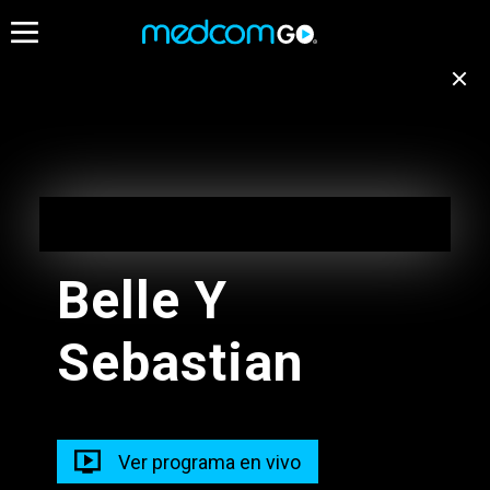
08:00
08:30
09:0
Destacados
Emisión no disponible
para tu ubicación
Programación de Madrugada
EN VIVO
Cambiar de canal
05:00 - 10:00
Belle Y
Programación de Madrugada
Sebastian
05:00 - 10:00
Radios
Programacion Musical L-D
Ver programa en vivo
05:00 - 13:00