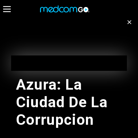
05:30
06:00
Destacados
Emisión no disponible
para tu ubicación
Programación de Madrugada
EN VIVO
Cambiar de canal
05:00 - 10:00
Azura: La
Programación de Madrugada
Ciudad De La
05:00 - 10:00
Radios
Corrupcion
Programacion Musical L-D
05:00 - 11:00