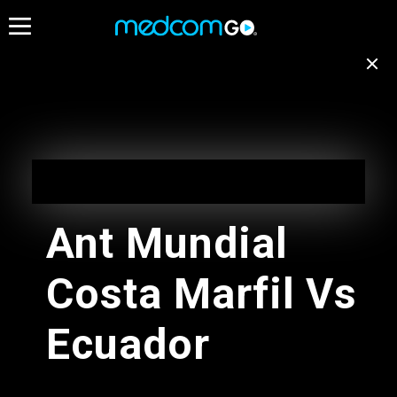
05:30
06:00
Destacados
Emisión no disponible
para tu ubicación
Programación de Madrugada
EN VIVO
Cambiar de canal
05:00 - 10:00
Ant Mundial
Programación de Madrugada
Costa Marfil Vs
05:00 - 10:00
Radios
Ecuador
Programacion Musical L-D
05:00 - 13:00