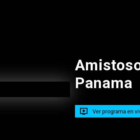
21:00
Calle 7
Amistoso
Panama
21:00 - 23:00
El G
Ver programa en vi
21:20 