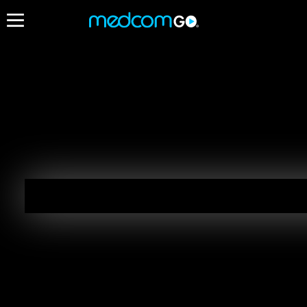
20:30
Destacados
Yo Soy Betty La Fea
EN VIVO
20:00 - 21:00
Golpe Fulminante
19:30 - 21:20
Radios