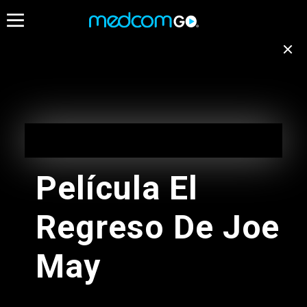
07:00
07:30
08:00
Destacados
Emisión no disponible
para tu ubicación
Programación de Madrugada
EN VIVO
Cambiar de canal
05:00 - 10:00
Película El
Programación de Madrugada
Regreso De Joe
05:00 - 10:00
Radios
May
Programacion Musical L-D
05:00 - 11:00