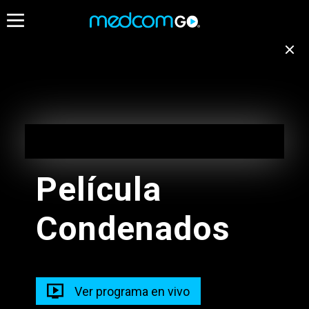
18:30
19:00
Destacados
Emisión no disponible
para tu ubicación
Un Equipo Incomp
Cambiar de canal
19:00 - 21:00
Película
Prospect Challenge
True Justice
Condenados
18:00 - 19:00
19:00 - 20:00
Radios
Programacion Musical 3
Progr Musical 1 
Ver programa en vivo
18:00 - 19:00
19:00 - 21:30