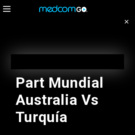
22:30
23:00
Destacados
Emisión no disponible
para tu ubicación
Calle 7
EN VIVO
Cambiar de canal
20:30 - 23:30
Part Mundial
El Guardespalda
El Man Es German
Australia Vs
21:20 - 23:00
23:00 - 23:30
Radios
Turquía
Cuentamelo
Tr Estelar
20:00 - 23:00
23:00 - 01:00