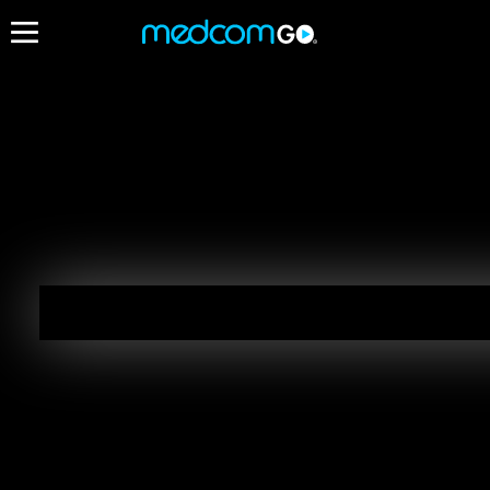
10:00
Destacados
Himno Nacional
El Santo 
EN VIVO
10:03 - 10:30
10:00 - 10:03
Himno Nacional
Cronicas