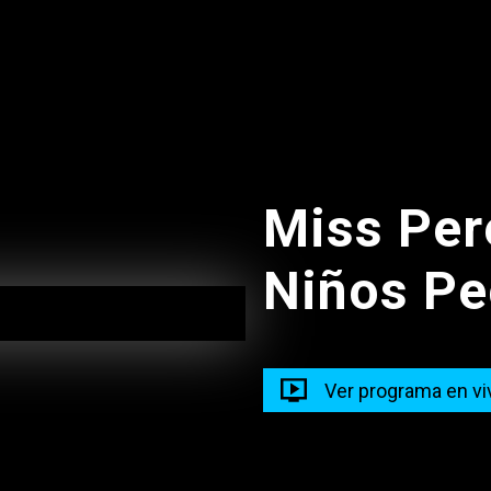
10:30
La Santa Misa - Diaria
Miss Per
Rosario
Niños Pe
10:30 - 11:00
Ver programa en vi
El Santo Rosario - Misteri