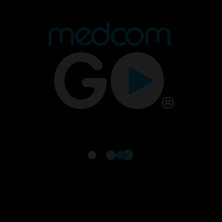
Programacion Musical 3
Tacones En La Me
14:00 - 15:00
15:00 - 16:00
Dj Progm. Sabado(6am-10am)
Dj Progm. Sabad
11:00 - 15:00
15:00 - 19:00
Descarga nuestra app en tus dispositivos para seguir
disfrutando de la mejor programación y los mejores
contenidos.