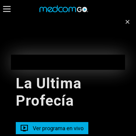
14:30
15:00
Destacados
Emisión no disponible
para tu ubicación
oops 2 La Aventura Contunua
EN VIVO
Cambiar de canal
13:30 - 15:00
La Ultima
Infraganti
Saf3 Aka Rescue 3
Profecía
14:10 - 15:00
15:00 - 16:00
Radios
Con Ciencia Tu Futuro
Programacion Mus
Ver programa en vivo
14:00 - 15:00
15:00 - 18:00