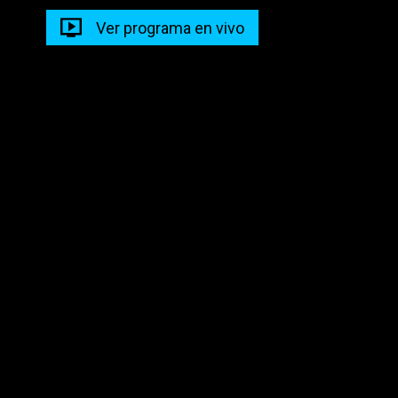
Ver programa en vivo
Descarga nuestra app en tus dispositivos para seguir
disfrutando de la mejor programación y los mejores
contenidos.