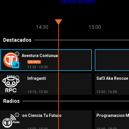
Cambiar de canal
14:30
15:00
Destacados
Ooops 2 La Aventura Contunua
EN VIVO
13:30 - 15:00
Infraganti
Saf3 Aka Rescue
10
14:10 - 15:00
15:00 - 16:00
Radios
Con Ciencia Tu Futuro
Programacion M
14:00 - 15:00
15:00 - 18:00